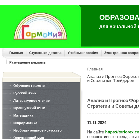
ОБРАЗОВА
для начальной
Главная
Ступеньки детства
Учебные пособия
Электронное сопр
Размещение рекламы
Главная
Анализ и Прогноз Форекс 
и Советы для Трейдеров
Обучение грамоте
Русский язык
Анализ и Прогноз Фор
Литературное чтение
Стратегии и Советы д
Французский язык
Математика
11.11.2024
Информатика
Изобразительное искусство
На сайте
https://torforex.c
перспективные тренды рын
Окружающий мир