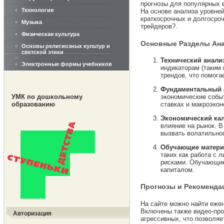
прогнозы для популярных 
Технология
На основе анализа уровне
краткосрочных и долгосро
Музыка
трейдеров?.
Физическая культура
Основные Разделы Ана
Основы религиозных культур и
светской этики
Технический анали
Электронные формы учебников
индикаторам (таким 
трендов, что помога
Фундаментальный 
УМК по дошкольному
экономические событ
образованию
ставках и макроэко
Экономический ка
влияние на рынок. В
вызвать волатильно
Обучающие матер
таких как работа с 
рисками. Обучающие
капиталом.
Прогнозы и Рекоменда
На сайте можно найти еже
Включены также видео-прог
Авторизация
агрессивных, что позволяе