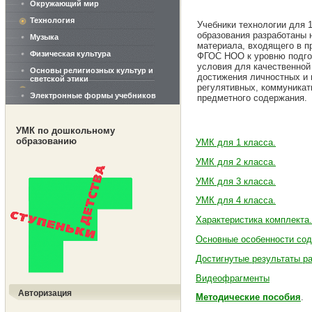
Окружающий мир
Технология
Учебники технологии для 
образования разработаны 
Музыка
материала, входящего в п
Физическая культура
ФГОС НОО к уровню подго
условия для качественной
Основы религиозных культур и
достижения личностных и 
светской этики
регулятивных, коммуникат
Электронные формы учебников
предметного содержания.
УМК по дошкольному
образованию
УМК для 1 класса.
УМК для 2 класса.
УМК для 3 класса.
УМК для 4 класса.
Характеристика комплекта.
Основные особенности со
Достигнутые результаты ра
Видеофрагменты
Авторизация
Методические пособия
.