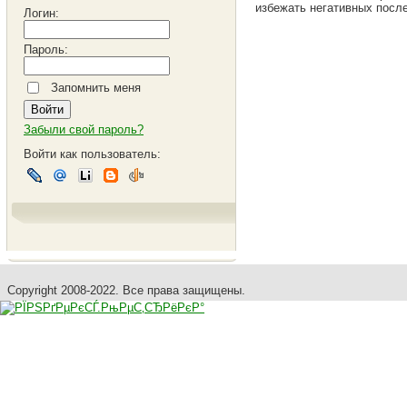
избежать негативных посл
Логин:
Пароль:
Запомнить меня
Забыли свой пароль?
Войти как пользователь:
Copyright 2008-2022. Все права защищены.