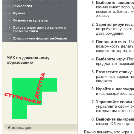
Выберите надежное
Технология
казино имеет хорош
поможет избежать м
Музыка
данных.
Физическая культура
Зарегистрируйтесь
Основы религиозных культур и
потребуется указать
светской этики
дата рождения.
Электронные формы учебников
Пополните счет
: П
возможность делать
кредитные карты, эл
УМК по дошкольному
Выберите игру
: По
образованию
предлагают широкий 
Разместите ставку
:
различные варианты 
бюджету.
Играйте и наслажд
и наслаждайтесь аза
Управляйте своим
управляйте своим б
которые вы готовы п
Выводите выигры
казино. Обычно для
Авторизация
Важно помнить, что игра в