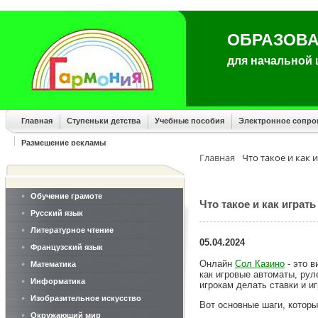
ОБРАЗОВА
для начальной
Главная
Ступеньки детства
Учебные пособия
Электронное сопр
Размещение рекламы
Главная
Что такое и как 
Обучение грамоте
Что такое и как играт
Русский язык
Литературное чтение
05.04.2024
Французский язык
Онлайн
Сол Казино
- это в
Математика
как игровые автоматы, рул
Информатика
игрокам делать ставки и и
Изобразительное искусство
Вот основные шаги, которы
Окружающий мир