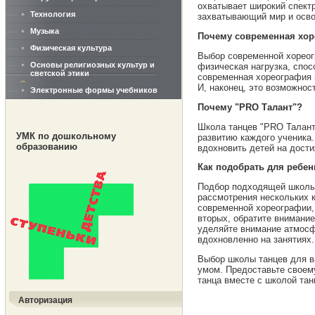
охватывает широкий спектр
Технология
захватывающий мир и осво
Музыка
Почему современная хо
Физическая культура
Выбор современной хореог
Основы религиозных культур и
физическая нагрузка, спос
светской этики
современная хореография 
И, наконец, это возможнос
Электронные формы учебников
Почему "PRO Талант"?
Школа танцев "PRO Талант
УМК по дошкольному
развитию каждого ученика
образованию
вдохновить детей на дости
Как подобрать для ребен
Подбор подходящей школы 
рассмотрения нескольких 
современной хореографии, 
вторых, обратите внимание
уделяйте внимание атмосф
вдохновленно на занятиях.
Выбор школы танцев для ва
умом. Предоставьте своему
танца вместе с школой тан
Авторизация