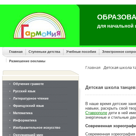
ОБРАЗОВА
для начальной
Главная
Ступеньки детства
Учебные пособия
Электронное сопр
Размещение рекламы
Главная
Детская школа т
Обучение грамоте
Детская школа танцев
Русский язык
Литературное чтение
В наше время детские заня
Французский язык
навыки, раскрыть свой тво
Ставрополе
дети в ней име
Математика
энергичные и стильные дв
Информатика
Современная хореографи
Изобразительное искусство
Современная хореография 
Окружающий мир