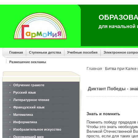
ОБРАЗОВА
для начальной
Главная
Ступеньки детства
Учебные пособия
Электронное сопр
Размещение рекламы
Главная
Битва при Калке 
Обучение грамоте
Диктант Победы - зна
Русский язык
Литературное чтение
Французский язык
Знать и помнить
Математика
Помнить победу прадедов 
Информатика
Чтобы это знать необходим
Изобразительное искусство
Великой Отечественной Во
просто, если для таких це
Окружающий мир