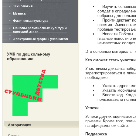
Технология
Изучить основные и
солдат в определенн
Музыка
собраны для пользо
Пройти диктант по
Физическая культура
посетив. Именно там
Основы религиозных культур и
пробные тестирован
светской этики
Новости Победы. Ка
главные новости о н
Электронные формы учебников
неизвестных солдат
Это основные материалы, 
УМК по дошкольному
образованию
Кто сможет стать участн
Участником диктанта побе
зарегистрироваться в лич
необходимо:
Указать адрес элек
Указать мобильный 
Ввести код. Когда 
пользователи полно
Успехи
Успехи других оцениваютс
призами. Кроме того, пол
Авторизация
на официальном сайте.
Поддержка
Логин: