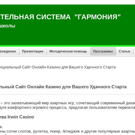
ТЕЛЬНАЯ СИСТЕМА "ГАРМОНИЯ"
 школы
овождение
Презентации
Методическая помощь
Программы
Статьи
Официальный Сайт Онлайн Казино для Вашего Удачного Старта
альный Сайт Онлайн Казино для Вашего Удачного Старта
no – это захватывающий мир азартных игр, сочетающий современный диз
для комфортного игрового процесса, предлагая пользователям первоклас
а Irwin Casino
р.
ны сотни слотов, рулетка, покер, блэкджек и другие популярные азартн