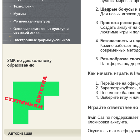
лучших мировых про
Технология
Щедрые бонусы и 
Для новых игроков 
Музыка
Физическая культура
Простота регистра
Создать аккаунт на 
Основы религиозных культур и
любимые игры и пол
светской этики
Электронные формы учебников
Безопасность и на
Казино работает под
современных метод
Разнообразие спос
УМК по дошкольному
Платформа поддержи
образованию
Как начать играть в Ir
Перейдите на официа
Зарегистрируйтесь, 
Пополните баланс 
Выберите игру и нач
Играйте ответственно
Irwin Casino поддерживает
блокировки аккаунта.
Окунитесь в атмосферу аза
Авторизация