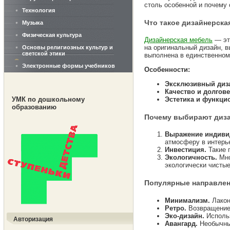
столь особенной и почему 
Технология
Что такое дизайнерска
Музыка
Физическая культура
Дизайнерская мебель
— эт
на оригинальный дизайн, 
Основы религиозных культур и
светской этики
выполнена в единственном 
Электронные формы учебников
Особенности:
Эксклюзивный диз
Качество и долгове
Эстетика и функци
УМК по дошкольному
образованию
Почему выбирают диз
Выражение индиви
атмосферу в интерь
Инвестиция.
Такие 
Экологичность.
Мно
экологически чистые
Популярные направлен
Минимализм.
Лакон
Ретро.
Возвращение 
Эко-дизайн.
Использ
Авторизация
Авангард.
Необычны