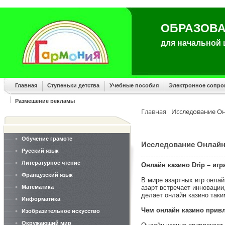
ОБРАЗОВА
для начальной
Главная
Ступеньки детства
Учебные пособия
Электронное сопр
Размещение рекламы
Главная
Исследование Он
Обучение грамоте
Исследование Онлайн 
Русский язык
Литературное чтение
Онлайн казино Drip – игр
Французский язык
В мире азартных игр онла
Математика
азарт встречает инновации
делает онлайн казино таки
Информатика
Чем онлайн казино прив
Изобразительное искусство
Окружающий мир