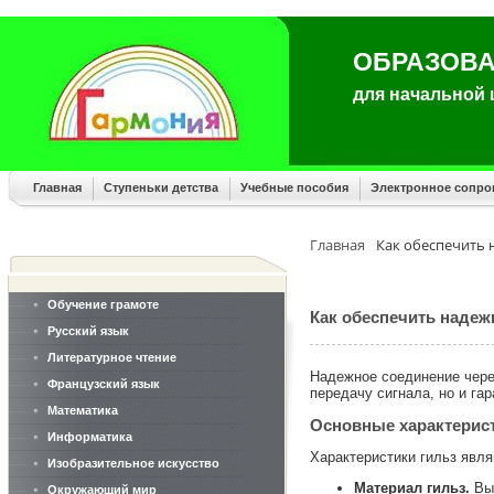
ОБРАЗОВА
для начальной
Главная
Ступеньки детства
Учебные пособия
Электронное сопр
Главная
Как обеспечить 
Обучение грамоте
Как обеспечить надеж
Русский язык
Литературное чтение
Надежное соединение чере
Французский язык
передачу сигнала, но и га
Математика
Основные характерис
Информатика
Характеристики гильз явл
Изобразительное искусство
Материал гильз.
Выс
Окружающий мир