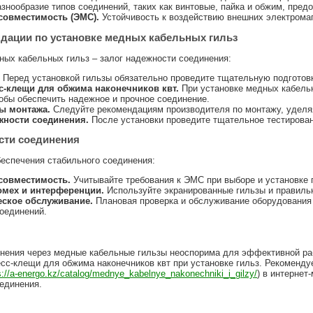
знообразие типов соединений, таких как винтовые, пайка и обжим, пред
совместимость (ЭМС).
Устойчивость к воздействию внешних электрома
дации по установке медных кабельных гильз
ных кабельных гильз – залог надежности соединения:
Перед установкой гильзы обязательно проведите тщательную подготовк
с-клещи для обжима наконечников квт.
При установке медных кабель
тобы обеспечить надежное и прочное соединение.
ы монтажа.
Следуйте рекомендациям производителя по монтажу, уделя
жности соединения.
После установки проведите тщательное тестирован
сти соединения
спечения стабильного соединения:
совместимость.
Учитывайте требования к ЭМС при выборе и установке 
мех и интерференции.
Используйте экранированные гильзы и правиль
еское обслуживание.
Плановая проверка и обслуживание оборудования
оединений.
нения через медные кабельные гильзы неоспорима для эффективной ра
есс-клещи для обжима наконечников квт при установке гильз. Рекоменд
s://a-energo.kz/catalog/mednye_kabelnye_nakonechniki_i_gilzy/
) в интернет
единения.