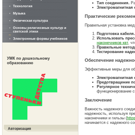
Тип соединения.
Ра
Технология
Электромагнитная 
Музыка
Практические рекомен
Физическая культура
Правильная установка мед
Основы религиозных культур и
светской этики
Подготовка кабеля.
Использовать прес
Электронные формы учебников
наконечников квт
, ч
Правильные метод
Тестирование наде
УМК по дошкольному
Обеспечение надежно
образованию
Эффективные меры для обе
Электромагнитная 
Предотвращение по
Регулярное технич
функционирование с
Заключение
Важность надежного соеди
надежность, используя пр
наконечники и гильзы (
http
начинается с надежного со
Авторизация