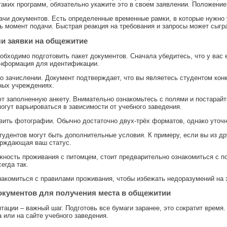
таких программ, обязательно укажите это в своем заявлении. Положение
ачи документов. Есть определенные временные рамки, в которые нужно у
ть момент подачи. Быстрая реакция на требования и запросы может сыг
и заявки на общежитие
бходимо подготовить пакет документов. Сначала убедитесь, что у вас 
информация для идентификации.
 зачислении. Документ подтверждает, что вы являетесь студентом конк
ных учреждениях.
ют заполненную анкету. Внимательно ознакомьтесь с полями и постарай
могут варьироваться в зависимости от учебного заведения.
вить фотографии. Обычно достаточно двух-трёх форматов, однако уточн
тудентов могут быть дополнительные условия. К примеру, если вы из др
ерждающая ваш статус.
жность проживания с питомцем, стоит предварительно ознакомиться с п
сегда так.
акомиться с правилами проживания, чтобы избежать недоразумений на э
кументов для получения места в общежитии
ации – важный шаг. Подготовь все бумаги заранее, это сократит время
 или на сайте учебного заведения.