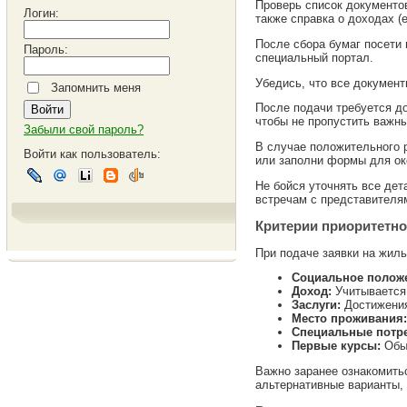
Проверь список документо
Логин:
также справка о доходах (е
После сбора бумаг посети
Пароль:
специальный портал.
Убедись, что все документ
Запомнить меня
После подачи требуется до
чтобы не пропустить важн
Забыли свой пароль?
В случае положительного 
Войти как пользователь:
или заполни формы для ок
Не бойся уточнять все де
встречам с представителя
Критерии приоритетно
При подаче заявки на жиль
Социальное полож
Доход:
Учитывается 
Заслуги:
Достижения
Место проживания:
Специальные потре
Первые курсы:
Обыч
Важно заранее ознакомитьс
альтернативные варианты, 