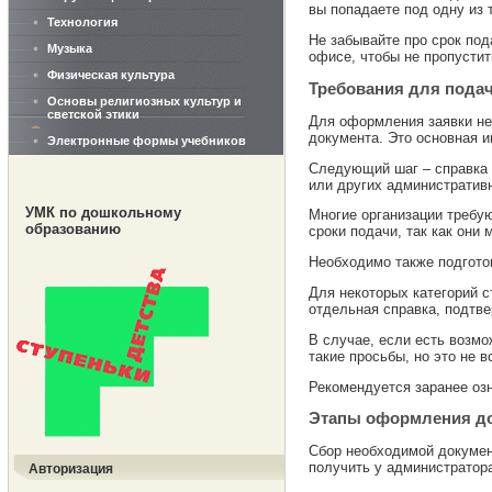
вы попадаете под одну из 
Технология
Не забывайте про срок под
Музыка
офисе, чтобы не пропусти
Физическая культура
Требования для подач
Основы религиозных культур и
светской этики
Для оформления заявки нео
документа. Это основная 
Электронные формы учебников
Следующий шаг – справка о
или других административ
УМК по дошкольному
Многие организации требу
образованию
сроки подачи, так как они 
Необходимо также подгото
Для некоторых категорий с
отдельная справка, подтв
В случае, если есть возмо
такие просьбы, но это не в
Рекомендуется заранее озн
Этапы оформления до
Сбор необходимой документ
получить у администратора
Авторизация