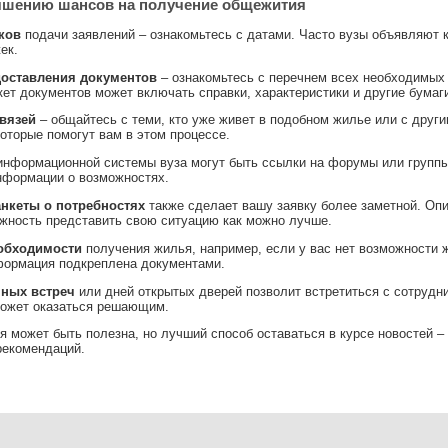
чшению шансов на получение общежития
ков
подачи заявлений – ознакомьтесь с датами. Часто вузы объявляют 
ек.
оставления документов
– ознакомьтесь с перечнем всех необходимых б
т документов может включать справки, характеристики и другие бумаги
вязей
– общайтесь с теми, кто уже живет в подобном жилье или с друг
оторые помогут вам в этом процессе.
нформационной системы вуза могут быть ссылки на форумы или группы.
нформации о возможностях.
нкеты о потребностях
также сделает вашу заявку более заметной. Опи
ожность представить свою ситуацию как можно лучше.
еобходимости
получения жилья, например, если у вас нет возможности 
формация подкреплена документами.
ных встреч
или дней открытых дверей позволит встретиться с сотрудни
может оказаться решающим.
я может быть полезна, но лучший способ оставаться в курсе новостей 
рекомендаций.