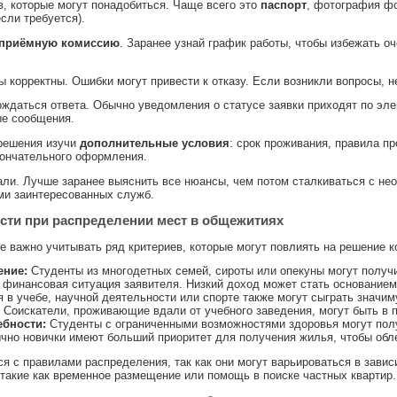
в, которые могут понадобиться. Чаще всего это
паспорт
, фотография ф
сли требуется).
приёмную комиссию
. Заранее узнай график работы, чтобы избежать о
ы корректны. Ошибки могут привести к отказу. Если возникли вопросы, н
ждаться ответа. Обычно уведомления о статусе заявки приходят по элек
ые сообщения.
решения изучи
дополнительные условия
: срок проживания, правила п
ончательного оформления.
тали. Лучше заранее выяснить все нюансы, чем потом сталкиваться с н
ми заинтересованных служб.
сти при распределении мест в общежитиях
е важно учитывать ряд критериев, которые могут повлиять на решение 
ение:
Студенты из многодетных семей, сироты или опекуны могут получ
финансовая ситуация заявителя. Низкий доход может стать основанием
 в учебе, научной деятельности или спорте также могут сыграть значим
Соискатели, проживающие вдали от учебного заведения, могут быть в 
бности:
Студенты с ограниченными возможностями здоровья могут пол
но новички имеют больший приоритет для получения жилья, чтобы обле
я с правилами распределения, так как они могут варьироваться в завис
такие как временное размещение или помощь в поиске частных квартир.