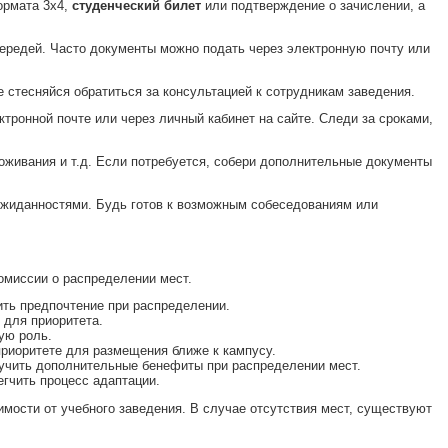
ормата 3x4,
студенческий билет
или подтверждение о зачислении, а
чередей. Часто документы можно подать через электронную почту или
е стесняйся обратиться за консультацией к сотрудникам заведения.
тронной почте или через личный кабинет на сайте. Следи за сроками,
роживания и т.д. Если потребуется, собери дополнительные документы
еожиданностями. Будь готов к возможным собеседованиям или
комиссии о распределении мест.
ить предпочтение при распределении.
 для приоритета.
ую роль.
приоритете для размещения ближе к кампусу.
учить дополнительные бенефиты при распределении мест.
гчить процесс адаптации.
имости от учебного заведения. В случае отсутствия мест, существуют