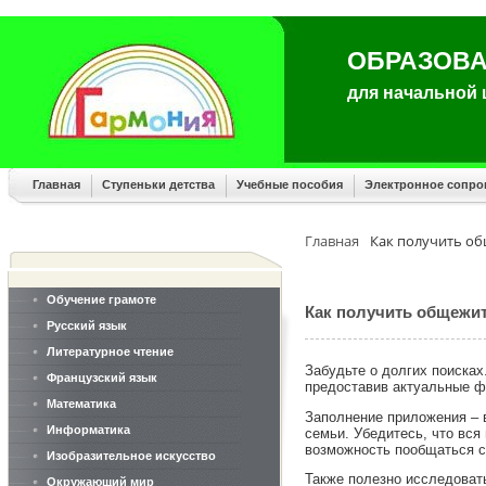
ОБРАЗОВА
для начальной
Главная
Ступеньки детства
Учебные пособия
Электронное сопр
Главная
Как получить об
Обучение грамоте
Как получить общежит
Русский язык
Литературное чтение
Забудьте о долгих поисках
Французский язык
предоставив актуальные фо
Математика
Заполнение приложения – 
Информатика
семьи. Убедитесь, что вся
возможность пообщаться с
Изобразительное искусство
Также полезно исследовать
Окружающий мир