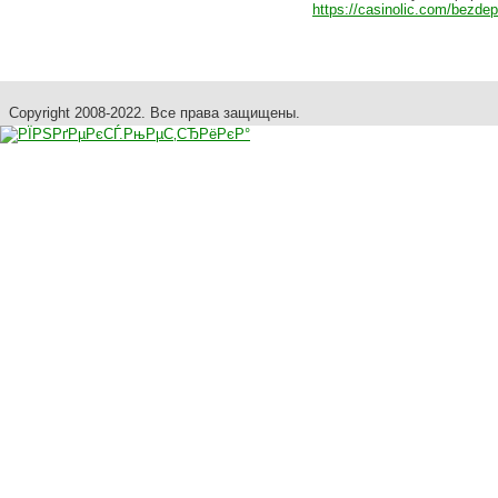
https://casinolic.com/bezde
Copyright 2008-2022. Все права защищены.