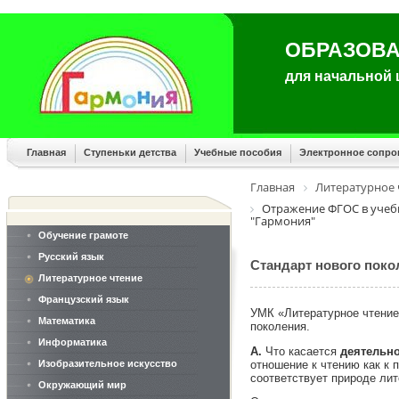
ОБРАЗОВА
для начальной
Главная
Ступеньки детства
Учебные пособия
Электронное сопр
Главная
Литературное 
Отражение ФГОС в учеб
"Гармония"
Обучение грамоте
Русский язык
Стандарт нового поко
Литературное чтение
Французский язык
УМК «Литературное чтение»
Математика
поколения.
Информатика
А.
Что касается
деятельно
отношение к чтению как к
Изобразительное искусство
соответствует природе лит
Окружающий мир