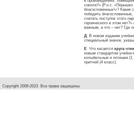
в произведениях, помещенн
сокола?» (Р.н.с. «Перышко
благословенных!»? Какие 
победить благословенные,
считать поступок этого па
героического в этом нет?»
важным, а что – нет? Где 
Д
. В новом издании учебн
специальный значок, указ
Е
. Что касается
круга чте
новым стандартом учебно-
колыбельные и потешки (1 
притчей (4 класс).
Copyright 2008-2023. Все права защищены.