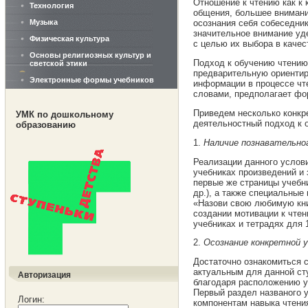
Отношение к чтению как к
Технология
общения, большее внимание
Музыка
осознания себя собеседник
значительное внимание уд
Физическая культура
с целью их выбора в каче
Основы религиозных культур и
Подход к обучению чтению
светской этики
предварительную ориентир
Электронные формы учебников
информации в процессе чте
словами, предполагает фо
Приведем несколько конкр
УМК по дошкольному
деятельностный подход к 
образованию
1.
Наличие познавательног
Реализации данного услов
учебниках произведений и 
первые же страницы учебни
др.), а также специальные
«Назови свою любимую кни
создании мотивации к чтен
учебниках и тетрадях для 1
2.
Осознание конкретной у
Достаточно ознакомиться с
актуальным для данной ст
Авторизация
благодаря расположению у
Первый раздел названого 
Логин:
компонентам навыка чтени