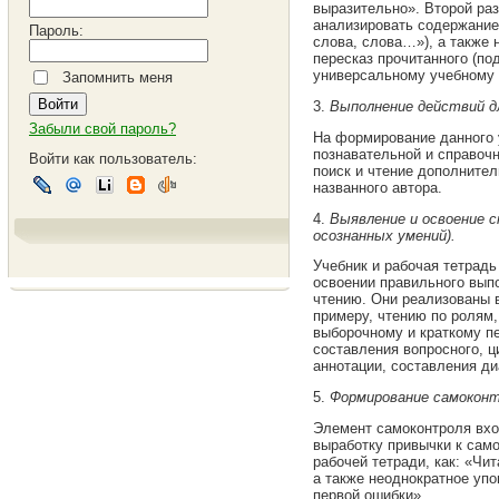
выразительно». Второй ра
анализировать содержание 
Пароль:
слова, слова…»), а также 
пересказ прочитанного (по
универсальному учебному 
Запомнить меня
3.
Выполнение действий д
Забыли свой пароль?
На формирование данного 
познавательной и справочн
Войти как пользователь:
поиск и чтение дополните
названного автора.
4.
Выявление и освоение с
осознанных умений).
Учебник и рабочая тетрад
освоении правильного вып
чтению. Они реализованы в
примеру, чтению по ролям
выборочному и краткому п
составления вопросного, ц
аннотации, составления ди
5.
Формирование самоконтр
Элемент самоконтроля вхо
выработку привычки к сам
рабочей тетради, как: «Чи
а также неоднократное упо
первой ошибки».