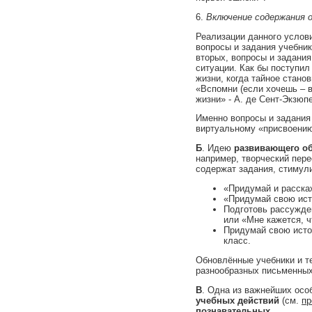
6.
Включение содержания о
Реализации данного услов
вопросы и задания учебник
вторых, вопросы и задания
ситуации. Как бы поступил
жизни, когда тайное стано
«Вспомни (если хочешь – в
жизни» - А. де Сент-Экзюпе
Именно вопросы и задания 
виртуальному «присвоению
Б
. Идею
развивающего о
например, творческий пере
содержат задания, стимул
«Придумай и расска
«Придумай свою исто
Подготовь рассужде
или «Мне кажется, ч
Придумай свою истор
класс.
Обновлённые учебники и т
разнообразных письменных 
В
. Одна из важнейших осо
учебных действий
(см.
пр
познавательных.