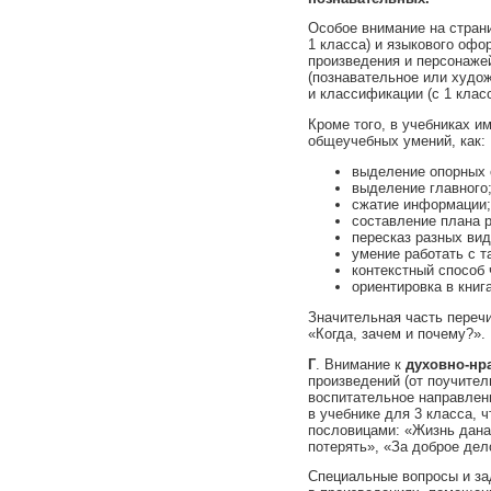
Особое внимание на стран
1 класса) и языкового офо
произведения и персонажей
(познавательное или художе
и классификации (с 1 класс
Кроме того, в учебниках 
общеучебных умений, как:
выделение опорных 
выделение главного
сжатие информации;
составление плана р
пересказ разных вид
умение работать с т
контекстный способ 
ориентировка в книг
Значительная часть переч
«Когда, зачем и почему?».
Г
. Внимание к
духовно-нр
произведений (от поучител
воспитательное направлени
в учебнике для 3 класса, 
пословицами: «Жизнь дана 
потерять», «За доброе дело
Специальные вопросы и за