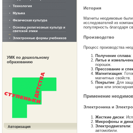
Технология
История
Музыка
Магниты неодимовые были 
Физическая культура
исследователей из компани
популярность благодаря с
Основы религиозных культур и
светской этики
Производство
Электронные формы учебников
Процесс производства нео
Получение сплава
:
УМК по дошкольному
Литье и измельчен
образованию
порошок.
Прессование и спе
Магнитизация
: Гот
магнитных свойств.
Покрытие
: Для защ
цинк или эпоксидная
Применение неодимов
Электроника и Электро
Жесткие диски
: Ис
Микрофоны и дин
Электродвигатели
:
Авторизация
автомобили.