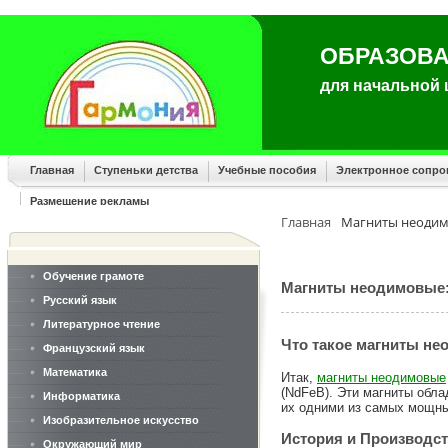
ОБРАЗОВА
для начальной
Главная
Ступеньки детства
Учебные пособия
Электронное сопр
Размещение рекламы
Главная
Магниты неодим
Обучение грамоте
Магниты неодимовые
Русский язык
Литературное чтение
Что такое магниты н
Французский язык
Математика
Итак,
магниты неодимовые
(NdFeB). Эти магниты обла
Информатика
их одними из самых мощны
Изобразительное искусство
История и Производс
Окружающий мир