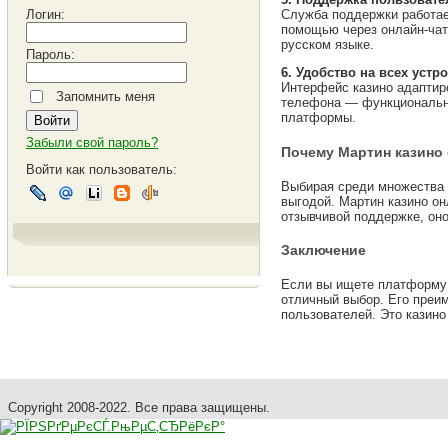
Логин:
Служба поддержки работает
помощью через онлайн-чат
русском языке.
Пароль:
6. Удобство на всех устр
Интерфейс казино адаптир
Запомнить меня
телефона — функционально
платформы.
Забыли свой пароль?
Почему Мартин казино
Войти как пользователь:
Выбирая среди множества 
выгодой. Мартин казино он
отзывчивой поддержке, он
Заключение
Если вы ищете платформу 
отличный выбор. Его преи
пользователей. Это казино
Copyright 2008-2022. Все права защищены.