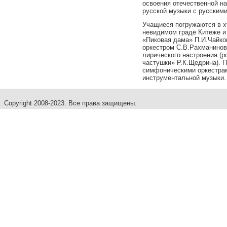
освоения отечественной н
русской музыки с русскими
Учащиеся погружаются в х
невидимом граде Китеже и 
«Пиковая дама» П.И.Чайков
оркестром С.В.Рахманинова
лирического настроения (
частушки» Р.К.Щедрина). 
симфоническими оркестрам
инструментальной музыки.
Copyright 2008-2023. Все права защищены.