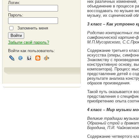
них различных изменений, 
Логин:
объединение в процессе ра
воссоздавать по музыке ме
Пароль:
музыку, их сценический об
3 класс – Как устроено 
Запомнить меня
Родство контрастных тем
симфонической картине-фа
М.П.Мусоргского, С.С.Про
Забыли свой пароль?
Содержание третьего клас
Войти как пользователь:
искусства (оперы, симфони
Знакомству с произведение
конструктивную основу, вы
композитора). Процесс мыс
представление детей о со
результате анализа конст
образов произведения.
Такой путь оказывается в
представления о специфик
приобретению опыта соотн
4 класс – Мир музыки мо
Великие традиции музыкал
Образный строй и драмату
Бородина, П.И. Чайковского
Содержание четвертого кл