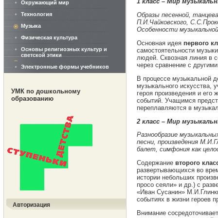
1 класс – Мир музыкаль
Окружающий мир
Технология
Образы песенной, танцева
П.И.Чайковского, С.С.Про
Музыка
Особенности музыкальной
Физическая культура
Основная идея
первого кл
Основы религиозных культур и
самостоятельности музыки
светской этики
людей. Сквозная линия в с
через сравнение с другим
Электронные формы учебников
В процессе музыкальной д
музыкального искусства, 
УМК по дошкольному
героя произведения и его 
образованию
событий. Учащимся предсто
переплавляются в музыкал
2 класс – Мир музыкаль
Разнообразие музыкальных
песни, произведения М.И.Г
балет, симфония как цел
Содержание
второго клас
развертывающихся во врем
истории небольших произв
просо сеяли» и др.) с раз
«Иван Сусанин» М.И.Глинк
событиях в жизни героев п
Авторизация
Внимание сосредоточивает