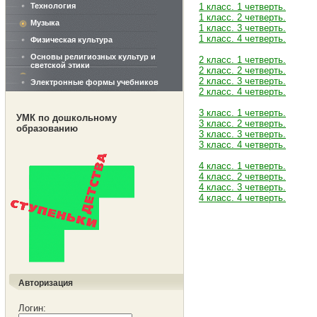
Технология
1 класс. 1 четверть.
1 класс. 2 четверть.
Музыка
1 класс. 3 четверть.
1 класс. 4 четверть.
Физическая культура
Основы религиозных культур и
2 класс. 1 четверть.
светской этики
2 класс. 2 четверть.
2 класс. 3 четверть.
Электронные формы учебников
2 класс. 4 четверть.
3 класс. 1 четверть.
УМК по дошкольному
3 класс. 2 четверть.
образованию
3 класс. 3 четверть.
3 класс. 4 четверть.
4 класс. 1 четверть.
4 класс. 2 четверть.
4 класс. 3 четверть.
4 класс. 4 четверть.
Авторизация
Логин: