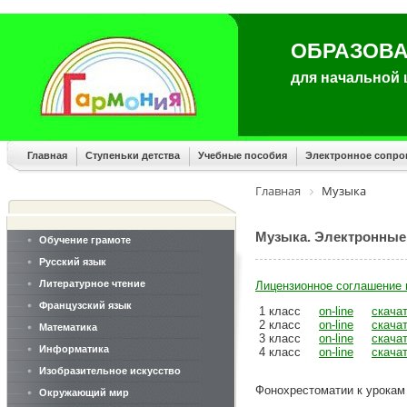
ОБРАЗОВА
для начальной
Главная
Ступеньки детства
Учебные пособия
Электронное сопр
Главная
Музыка
Музыка. Электронные
Обучение грамоте
Русский язык
Литературное чтение
Лицензионное соглашение 
Французский язык
1 класс
on-line
скача
2 класс
on-line
скача
Математика
3 класс
on-line
скача
Информатика
4 класс
on-line
скача
Изобразительное искусство
Фонохрестоматии к урокам
Окружающий мир