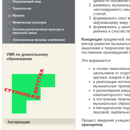
ценности человечест
Окружающий мир
развивать музыкаль
Технология
«интонируемого смы
стилей;
Музыка
формировать опыт м
окружающему миру с
Физическая культура
формировать у школ
Основы религиозных культур и
ребенка и способст
светской этики
Концепция
предметной лин
Электронные формы учебников
вектор развития музыкаль
мышления и творческое пр
постижения произведений 
УМК по дошкольному
образованию
Это выражается:
в логике тематическ
школьников от отде
крупных жанров и ф
в реализации интон
музыкальных произв
в разнообразии раку
композиторского тв
в построении творче
музыкальных образо
в методическом под
звуковой, вербально
Процесс введения учащихс
Авторизация
принципов
: