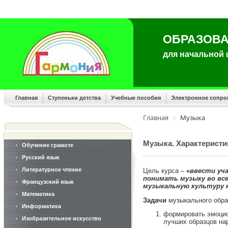
ОБРАЗОВА
для начальной
Главная
Ступеньки детства
Учебные пособия
Электронное сопр
Главная
Музыка
Музыка. Характеристи
Обучение грамоте
Русский язык
Литературное чтение
Цель курса –
«
ввести уч
понимать музыку во все
Французский язык
музыкальную культуру 
Математика
Задачи
музыкального обра
Информатика
формировать эмоцио
Изобразительное искусство
лучших образцов на