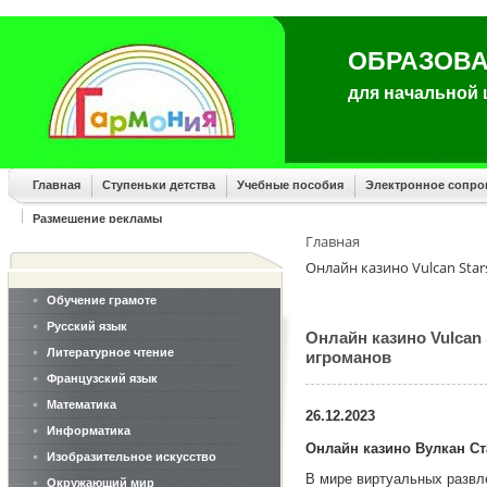
ОБРАЗОВА
для начальной
Главная
Ступеньки детства
Учебные пособия
Электронное сопр
Размещение рекламы
Главная
Онлайн казино Vulcan Sta
Обучение грамоте
Русский язык
Онлайн казино Vulcan
Литературное чтение
игроманов
Французский язык
Математика
26.12.2023
Информатика
Онлайн казино Вулкан Ст
Изобразительное искусство
В мире виртуальных развле
Окружающий мир