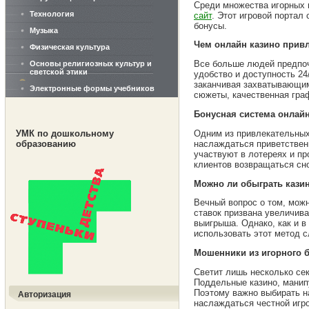
Среди множества игорных 
Технология
сайт
. Этот игровой портал
бонусы.
Музыка
Чем онлайн казино привл
Физическая культура
Все больше людей предпоч
Основы религиозных культур и
светской этики
удобство и доступность 24
заканчивая захватывающим
Электронные формы учебников
сюжеты, качественная гра
Бонусная система онлайн
Одним из привлекательных
УМК по дошкольному
наслаждаться приветствен
образованию
участвуют в лотереях и пр
клиентов возвращаться сно
Можно ли обыграть кази
Вечный вопрос о том, можн
ставок призвана увеличив
выигрыша. Однако, как и в
использовать этот метод 
Мошенники из игорного 
Светит лишь несколько сек
Поддельные казино, манипу
Поэтому важно выбирать н
Авторизация
наслаждаться честной игро