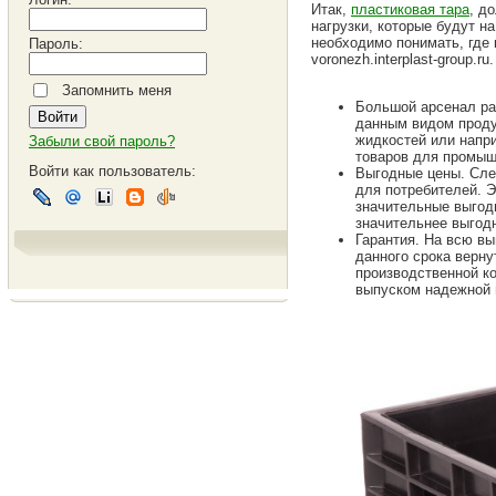
Итак,
пластиковая тара
, д
нагрузки, которые будут н
необходимо понимать, где 
Пароль:
voronezh.interplast-group.
Запомнить меня
Большой арсенал ра
данным видом проду
жидкостей или напр
Забыли свой пароль?
товаров для промыш
Войти как пользователь:
Выгодные цены. Сле
для потребителей. Э
значительные выгоды
значительнее выгод
Гарантия. На всю в
данного срока верну
производственной ко
выпуском надежной 