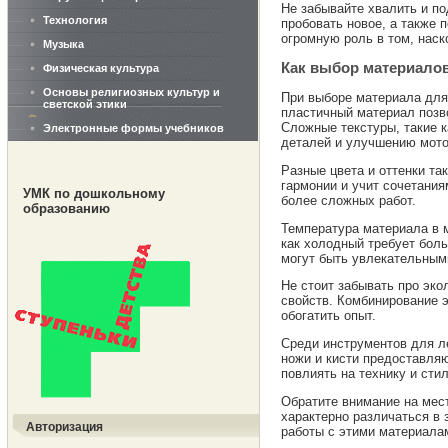
Не забывайте хвалить и п
Технология
пробовать новое, а также
огромную роль в том, наск
Музыка
Как выбор материалов
Физическая культура
Основы религиозных культур и
При выборе материала для 
светской этики
пластичный материал позв
Сложные текстуры, такие к
Электронные формы учебников
деталей и улучшению мото
Разные цвета и оттенки та
гармонии и учит сочетания
УМК по дошкольному
более сложных работ.
образованию
Температура материала в м
как холодный требует боль
могут быть увлекательным
Не стоит забывать про эк
свойств. Комбинирование 
обогатить опыт.
Среди инструментов для л
ножи и кисти предоставля
повлиять на технику и сти
Обратите внимание на мес
характерно различаться в 
Авторизация
работы с этими материала