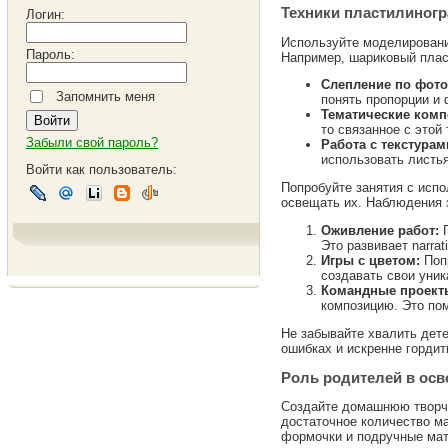
Техники пластилиногр
Логин:
Используйте моделировани
Пароль:
Например, шариковый плас
Слепление по фот
Запомнить меня
понять пропорции и
Тематические комп
то связанное с этой
Забыли свой пароль?
Работа с текстурам
использовать листь
Войти как пользователь:
Попробуйте занятия с исп
освещать их. Наблюдения з
Оживление работ:
П
Это развивает narra
Игры с цветом:
Попр
создавать свои уни
Командные проект
композицию. Это пом
Не забывайте хвалить дете
ошибках и искренне гордит
Роль родителей в осв
Создайте домашнюю творче
достаточное количество м
формочки и подручные ма