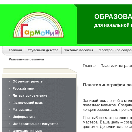
ОБРАЗОВА
для начальной
Главная
Ступеньки детства
Учебные пособия
Электронное сопр
Размещение рекламы
Главная
Пластилинографи
Обучение грамоте
Пластилинография раз
Русский язык
Литературное чтение
Занимайтесь лепкой с мал
Французский язык
полезных навыков. Создав
концентрироваться, проявл
Математика
Информатика
При выборе материалов от
мастера. Ваша цель – соз
Изобразительное искусство
цветами. Дополнительно с
Окружающий мир