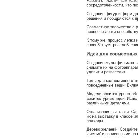
Работа с пластичным мате
сосредоточенности, что по
Создание фигур и форм да
решения и поощряются к п
Совместное творчество с 
процессе лепки способств
К тому же, процесс лепки 
способствует расслаблени
Идеи для совместных
Создание мультфильмов: и
снимите их на фотоаппара
удивит и развеселит.
Темы для коллективного т
повседневные вещи. Включа
Модели архитектурных объ
архитектурные идеи. Испо
различными деталями.
Организация выставки. Сде
их на выставку в классе и
подходы.
Дерево желаний. Создайте
'листья' с написанными на