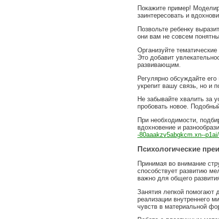
Покажите пример! Моделир
заинтересовать и вдохнови
Позвольте ребенку выразит
они вам не совсем понятн
Организуйте тематические
Это добавит увлекательнос
развивающим.
Регулярно обсуждайте его 
укрепит вашу связь, но и 
Не забывайте хвалить за у
пробовать новое. Подобны
При необходимости, подби
вдохновение и разнообрази
-80aaakzv5abgkcm.xn--p1ai/
Психологические пре
Принимая во внимание стру
способствует развитию мел
важно для общего развити
Занятия лепкой помогают 
реализации внутреннего м
чувств в материальной фор