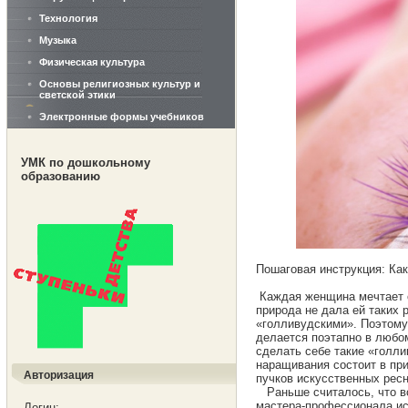
Технология
Музыка
Физическая культура
Основы религиозных культур и
светской этики
Электронные формы учебников
УМК по дошкольному
образованию
Пошаговая инструкция: Как
Каждая женщина мечтает о
природа не дала ей таких 
«голливудскими». Поэтому
делается поэтапно в любо
сделать себе такие «голл
наращивания состоит в пр
Авторизация
пучков искусственных ресн
Раньше считалось, что во
мастера-профессионала ис
Логин: