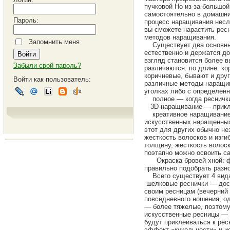
пучковой Но из-за большо
самостоятельно в домашни
Пароль:
процесс наращивания несл
вы сможете нарастить рес
методов наращивания.
Запомнить меня
Существует два основных
естественно и держатся до
взгляд становится более 
Забыли свой пароль?
различаются: по длине: ко
коричневые, бывают и др
Войти как пользователь:
различные методы наращив
уголках либо с определенн
полное — когда реснички 
3D-наращивание — приклеи
креативное наращивание (
искусственных наращенных 
этот для других обычно не
жесткость волосков и изг
толщину, жесткость волоск
поэтапно можно освоить са
Окраска бровей хной: фо
правильно подобрать разн
Всего существует 4 вида 
шелковые реснички — дост
своим ресницам (вечерний 
повседневного ношения, од
— более тяжелые, поэтому 
искусственные ресницы — к
будут приклеиваться к рес
эффект «кукольности» и и