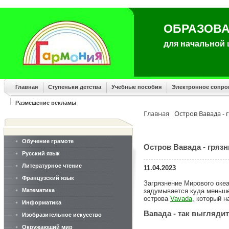
ОБРАЗОВА
для начальной
Главная
Ступеньки детства
Учебные пособия
Электронное сопр
Размещение рекламы
Главная
Остров Вавада -
Обучение грамоте
Остров Вавада - гряз
Русский язык
Литературное чтение
11.04.2023
Французский язык
Загрязнение Мирового океан
Математика
задумывается куда меньше 
острова
Vavada
, который н
Информатика
Вавада - так выгляди
Изобразительное искусство
Окружающий мир