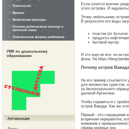
Если хочется воочию увиде
Технология
этого острова. И задуматьс
Музыка
Этому небольшому островк
Физическая культура
В результате его воды заг
Основы религиозных культур и
светской этики
пластик (от бутылок
Электронные формы учебников
продукты нефтепере
бытовой мусор.
УМК по дошкольному
И это еще не все: из-за п
образованию
фона. На https://berg-bende
Почему остров Вавада
На его пример ссылаются у
для множества туристов, 
за бесконтрольного обраще
далекой Аргентине.
Чтобы справиться с пробле
остров Вавада. Как же это
Первый - это сокращение к
Авторизация
вторичная переработка, ко
внимание к промышленности
уборка зеленых зон.
Логин: