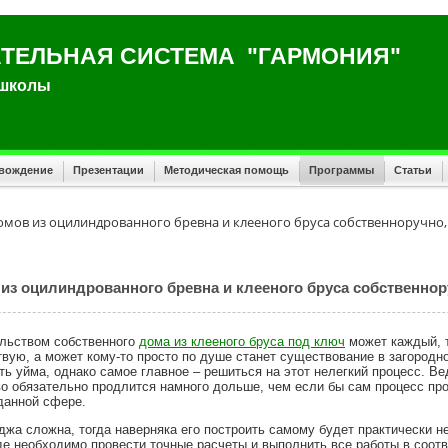
ТЕЛЬНАЯ СИСТЕМА "ГАРМОНИЯ"
 школы
овождение
Презентации
Методическая помощь
Программы
Статьи
омов из оцилиндрованного бревна и клееного бруса собственноручно,
из оцилиндрованного бревна и клееного бруса собственнор
льством собственного
дома из клееного бруса под ключ
может каждый, т
твую, а может кому-то просто по душе станет существование в загород
ть уйма, однако самое главное – решиться на этот нелегкий процесс. Ве
во обязательно продлится намного дольше, чем если бы сам процесс пр
данной сфере.
джа сложна, тогда наверняка его построить самому будет практически н
где необходимо провести точные расчеты и выполнить все работы в соотв