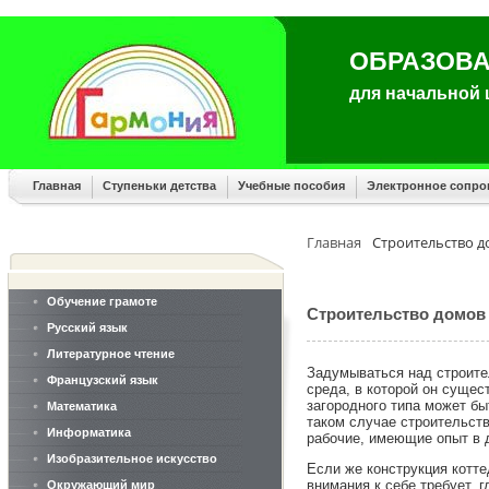
ОБРАЗОВА
для начальной
Главная
Ступеньки детства
Учебные пособия
Электронное сопр
Главная
Строительство д
Обучение грамоте
Строительство домов 
Русский язык
Литературное чтение
Задумываться над строите
Французский язык
среда, в которой он сущес
загородного типа может бы
Математика
таком случае строительст
Информатика
рабочие, имеющие опыт в 
Изобразительное искусство
Если же конструкция котте
внимания к себе требует, 
Окружающий мир