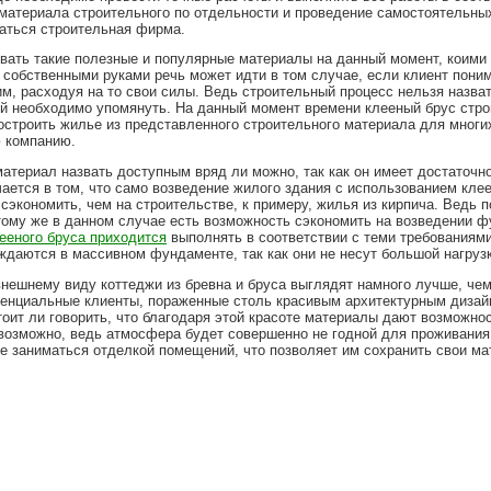
 материала строительного по отдельности и проведение самостоятельны
аться строительная фирма.
вать такие полезные и популярные материалы на данный момент, коими 
 собственными руками речь может идти в том случае, если клиент поним
им, расходуя на то свои силы. Ведь строительный процесс нельзя назва
ый необходимо упомянуть. На данный момент времени клееный брус стро
построить жилье из представленного строительного материала для мног
 компанию.
атериал назвать доступным вряд ли можно, так как он имеет достаточно
чается в том, что само возведение жилого здания с использованием кл
сэкономить, чем на строительстве, к примеру, жилья из кирпича. Ведь 
 тому же в данном случае есть возможность сэкономить на возведении ф
ееного бруса приходится
выполнять в соответствии с теми требованиями
уждаются в массивном фундаменте, так как они не несут большой нагрузк
внешнему виду коттеджи из бревна и бруса выглядят намного лучше, чем
тенциальные клиенты, пораженные столь красивым архитектурным дизай
тоит ли говорить, что благодаря этой красоте материалы дают возможно
озможно, ведь атмосфера будет совершенно не годной для проживания, 
е заниматься отделкой помещений, что позволяет им сохранить свои ма