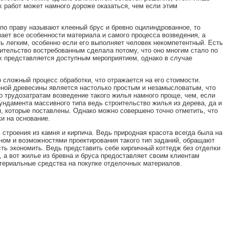
х работ может намного дороже оказаться, чем если этим
по праву называют клееный брус и бревно оцилиндрованное, то
ает все особенности материала и самого процесса возведения, а
ть легким, особенно если его выполняет человек некомпетентный. Есть
ительство востребованным сделала потому, что оно многим стало по
их представляется доступным мероприятием, однако в случае
 сложный процесс обработки, что отражается на его стоимости.
ееной древесины является настолько простым и незамысловатым, что
по трудозатратам возведение такого жилья намного проще, чем, если
ундамента массивного типа ведь строительство жилья из дерева, да и
, которые поставлены. Однако можно совершено точно отметить, что
и на основание.
 строения из камня и кирпича. Ведь природная красота всегда была на
ном и возможностями проектирования такого тип заданий, обращают
сть экономить. Ведь представить себе кирпичный коттедж без отделки
а вот жилье из бревна и бруса предоставляет своим клиентам
териальные средства на покупке отделочных материалов.