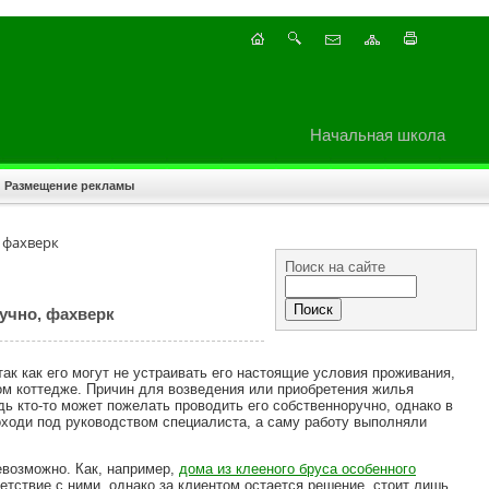
Начальная школа
Размещение рекламы
 фахверк
Поиск на сайте
учно, фахверк
ак как его могут не устраивать его настоящие условия проживания,
ном коттедже. Причин для возведения или приобретения жилья
дь кто-то может пожелать проводить его собственноручно, однако в
оходи под руководством специалиста, а саму работу выполняли
евозможно. Как, например,
дома из клееного бруса особенного
етствие с ними, однако за клиентом остается решение, стоит лишь