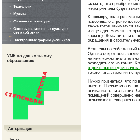
сказать, что приобретение
Технология
мероприятием будет заним
Музыка
К примеру, если рассматри
наверняка о строительстве
Физическая культура
также готов заниматься эт
Основы религиозных культур и
и еще один момент, котор
светской этики
карману. Действительно, 
обращения в строительную
Электронные формы учебников
Ведь сам по себе данный м
Однако секрет весь заклю
УМК по дошкольному
на нем можно значительно 
образованию
возводить его из камня. К
строительство домов из кл
такого типа строения не н
Нужно признаться, что по 
высоте. Посему многие по
внимание только на них. С
помещений совершенно нев
возможность совершенно н
Авторизация
Логин: