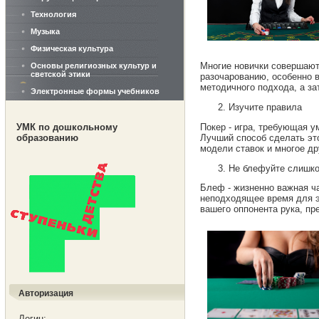
Технология
Музыка
Физическая культура
Многие новички совершают
Основы религиозных культур и
светской этики
разочарованию, особенно в
методичного подхода, а за
Электронные формы учебников
Изучите правила
Покер - игра, требующая у
УМК по дошкольному
Лучший способ сделать это
образованию
модели ставок и многое др
Не блефуйте слишко
Блеф - жизненно важная ча
неподходящее время для эт
вашего оппонента рука, п
Авторизация
Логин: