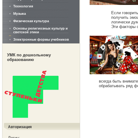
Технология
Если говорить
Музыка
получить эмоц
Физическая культура
логически дум
Эти факторы 
Основы религиозных культур и
светской этики
Электронные формы учебников
УМК по дошкольному
образованию
всегда быть внимате
обрабатывать ряд ф
Авторизация
Логин: