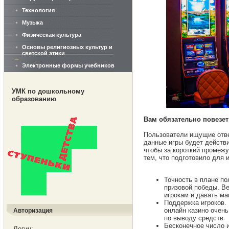
Технология
Музыка
Физическая культура
Основы религиозных культур и
светской этики
Электронные формы учебников
УМК по дошкольному
образованию
Вам обязательно повезет
Пользователи ищущие ответ
данные игры будет действ
чтобы за короткий промеж
тем, что подготовило для 
Точность в плане п
призовой победы. В
игрокам и давать м
Поддержка игроков. 
онлайн казино очень
Авторизация
по выводу средств
Бесконечное число и
Логин: