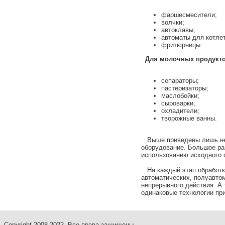
фаршесмесители;
волчки;
автоклавы;
автоматы для котлет
фритюрницы.
Для молочных продукто
сепараторы;
пастеризаторы;
маслобойки;
сыроварки;
охладители;
творожные ванны.
Выше приведены лишь нем
оборудование. Большое ра
использованию исходного 
На каждый этап обработки
автоматических, полуавто
непрерывного действия. А 
одинаковые технологии пр
Copyright 2008-2022. Все права защищены.