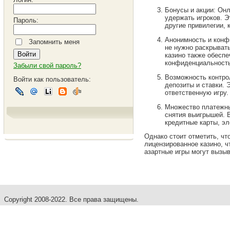
Бонусы и акции: Онл
удержать игроков. Э
Пароль:
другие привилегии, 
Анонимность и конф
Запомнить меня
не нужно раскрыват
казино также обесп
конфиденциальность
Забыли свой пароль?
Возможность контро
Войти как пользователь:
депозиты и ставки. 
ответственную игру.
Множество платежны
снятия выигрышей. 
кредитные карты, эл
Однако стоит отметить, чт
лицензированное казино, ч
азартные игры могут вызыв
Copyright 2008-2022. Все права защищены.