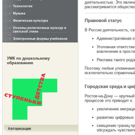
деятельностью. Это явлени
Технология
рассматривается обществом
Музыка
Правовой статус
Физическая культура
Основы религиозных культур и
В России деятельность, св
светской этики
Административная о
Электронные формы учебников
Уголовная ответстве
вовлечение в прост
УМК по дошкольному
Реклама такого рода
образованию
Поэтому любые упоминания
исключительно справочный
Городская среда и ц
Ростов-на-Дону — крупный 
процессов это приводит к:
увеличению миграци
развитию цифровых 
смещению границ пр
Авторизация
обсуждать чувствит