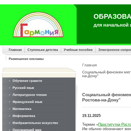
ОБРАЗОВА
для начальной
Главная
Ступеньки детства
Учебные пособия
Электронное сопр
Размещение рекламы
Главная
Социальный феномен мега
на-Дону”
Обучение грамоте
Русский язык
Социальный феномен 
Литературное чтение
Ростова-на-Дону”
Французский язык
Математика
19.11.2025
Информатика
Изобразительное искусство
Термин «
Проститутки Рост
Им обычно обозначают жен
Окружающий мир