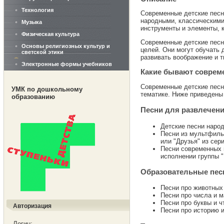
Технология
Современные детские песн
народными, классическими
Музыка
инструменты и элементы, к
Физическая культура
Современные детские песни
Основы религиозных культур и
целей. Они могут обучать 
светской этики
развивать воображение и т
Электронные формы учебников
Какие бывают соврем
Современные детские песн
УМК по дошкольному
тематике. Ниже приведены
образованию
Песни для развлечен
Детские песни народ
Песни из мультфиль
или "Друзья" из сер
Песни современных 
исполнении группы "
Образовательные пес
Песни про животных
Песни про числа и м
Песни про буквы и ч
Авторизация
Песни про историю и
Логин: