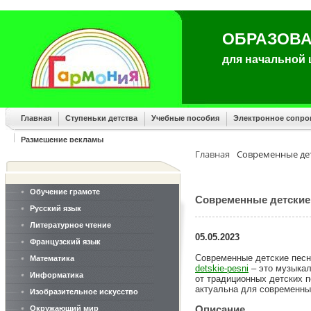
ОБРАЗОВА
для начальной
Главная
Ступеньки детства
Учебные пособия
Электронное сопр
Размещение рекламы
Главная
Современные де
Обучение грамоте
Современные детские
Русский язык
Литературное чтение
05.05.2023
Французский язык
Современные детские песн
Математика
detskie-pesni
– это музыкал
Информатика
от традиционных детских п
актуальна для современны
Изобразительное искусство
Описание
Окружающий мир