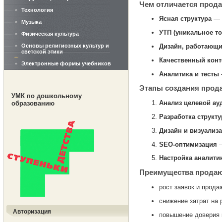
Чем отличается прод
Технология
Ясная структура
— у
Музыка
УТП (уникальное т
Физическая культура
Дизайн, работающи
Основы религиозных культур и
светской этики
Качественный конт
Электронные формы учебников
Аналитика и тесты
Этапы создания прод
УМК по дошкольному
Анализ целевой ау
образованию
Разработка структ
Дизайн и визуализ
SEO-оптимизация
—
Настройка аналити
Преимущества продаю
рост заявок и прода
снижение затрат на 
Авторизация
повышение доверия 