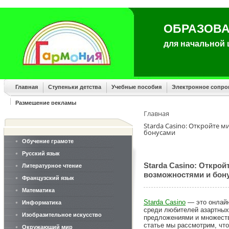
ОБРАЗОВА
для начальной
Главная
Ступеньки детства
Учебные пособия
Электронное сопр
Размещение рекламы
Главная
Starda Casino: Откройте 
бонусами
Обучение грамоте
Русский язык
Starda Casino: Откро
Литературное чтение
возможностями и бон
Французский язык
Математика
Starda Casino
— это онлайн
Информатика
среди любителей азартных
Изобразительное искусство
предложениями и множество
статье мы рассмотрим, что
Окружающий мир