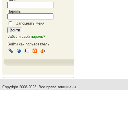
Пароль:
Запомнить меня
Забыли свой пароль?
Войти как пользователь:
Copyright 2008-2023. Все права защищены.