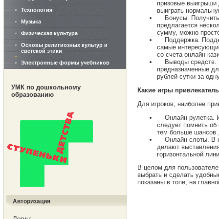
призовые выигрыши 
Технология
выиграть нормальну
Бонусы. Получить б
Музыка
предлагается неско
сумму, можно просто
Физическая культура
Поддержка. Поддер
Основы религиозных культур и
самые интересующие
светской этики
со счета онлайн каз
Выводы средств. В 
Электронные формы учебников
предназначенные дл
рублей сутки за одн
УМК по дошкольному
Какие игры привлекател
образованию
Для игроков, наиболее пр
Онлайн рулетка. Игр
следует помнить об 
тем больше шансов 
Онлайн слоты. В сло
делают выставления 
горизонтальной лини
В целом для пользователей
выбрать и сделать удобны
показаны в топе, на главн
Авторизация
Логин: