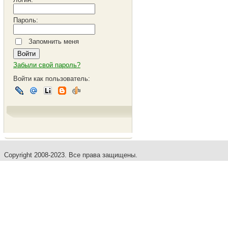
Пароль:
Запомнить меня
Забыли свой пароль?
Войти как пользователь:
Copyright 2008-2023. Все права защищены.