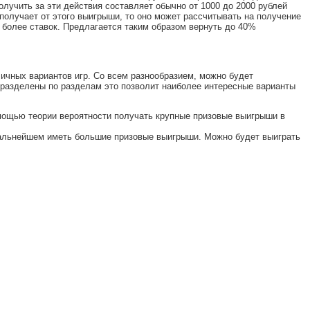
лучить за эти действия составляет обычно от 1000 до 2000 рублей
получает от этого выигрыши, то оно может рассчитывать на получение
 более ставок. Предлагается таким образом вернуть до 40%
личных вариантов игр. Со всем разнообразием, можно будет
о разделены по разделам это позволит наиболее интересные варианты
мощью теории вероятности получать крупные призовые выигрыши в
альнейшем иметь большие призовые выигрыши. Можно будет выиграть