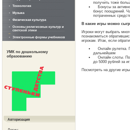
получить тоже больш
Технология
Бонусы за активност
бонус поощрений. Ча
Музыка
потраченных средст
Физическая культура
В какие игры можно сыгр
Основы религиозных культур и
светской этики
Игроки могут выбрать мног
познакомиться обратившись
Электронные формы учебников
игрокам. Итак, если обрати
Онлайн рулетка. По
УМК по дошкольному
дальнейшем
образованию
Онлайн слоты. Поль
до 5000 рублей за иг
Посмотреть на другие игры
Авторизация
Логин: