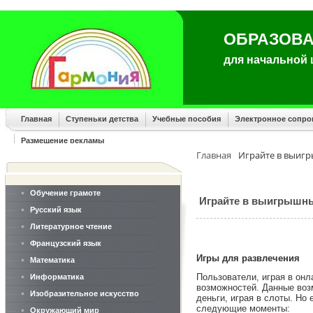
ОБРАЗОВА
для начальной
Главная
Ступеньки детства
Учебные пособия
Электронное сопр
Размещение рекламы
Главная
Играйте в выиг
Обучение грамоте
Играйте в выигрышн
Русский язык
Литературное чтение
Французский язык
Игры для развлечения
Математика
Пользователи, играя в онл
Информатика
возможностей. Данные воз
Изобразительное искусство
деньги, играя в слоты. Но
следующие моменты:
Окружающий мир