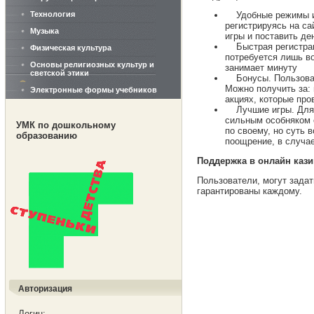
Технология
Удобные режимы игр
регистрируясь на са
Музыка
игры и поставить де
Быстрая регистраци
Физическая культура
потребуется лишь во
Основы религиозных культур и
занимает минуту
светской этики
Бонусы. Пользовате
Можно получить за: 
Электронные формы учебников
акциях, которые про
Лучшие игры. Для п
сильным особняком с
УМК по дошкольному
по своему, но суть 
образованию
поощрение, в случа
Поддержка в онлайн каз
Пользователи, могут зада
гарантированы каждому.
Авторизация
Логин: