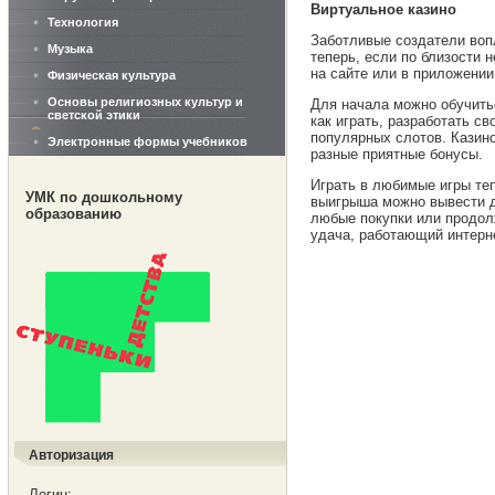
Виртуальное казино
Технология
Заботливые создатели воп
Музыка
теперь, если по близости н
на сайте или в приложении
Физическая культура
Основы религиозных культур и
Для начала можно обучитьс
светской этики
как играть, разработать св
популярных слотов. Казин
Электронные формы учебников
разные приятные бонусы.
Играть в любимые игры теп
УМК по дошкольному
выигрыша можно вывести д
образованию
любые покупки или продолж
удача, работающий интерне
Авторизация
Логин: