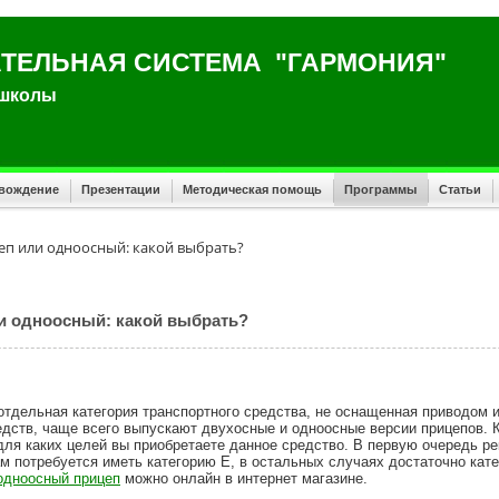
ТЕЛЬНАЯ СИСТЕМА "ГАРМОНИЯ"
 школы
овождение
Презентации
Методическая помощь
Программы
Статьи
п или одноосный: какой выбрать?
и одноосный: какой выбрать?
 отдельная категория транспортного средства, не оснащенная приводом
едств, чаще всего выпускают двухосные и одноосные версии прицепов. 
ля каких целей вы приобретаете данное средство. В первую очередь ре
ам потребуется иметь категорию Е, в остальных случаях достаточно кат
одноосный прицеп
можно онлайн в интернет магазине.