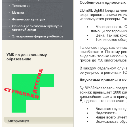
Особенности одноосных
Технология
DBm8fBBghtkПредставленна
Музыка
акцентировать внимание и
используются рессоры. Та
Физическая культура
Основы религиозных культур и
Маневренность. Оче
светской этики
помощи посторонних
Цена. Так как конст
Электронные формы учебников
Техническое обслуж
На основе представленных
приобретаете. Поэтому ре
УМК по дошкольному
выделить только небольшу
образованию
грузов до 750 килограммов
В каждом отдельном случае
регулярности ремонта и ТО
Двухосные прицепы и их
5y 8IY3JnkcКасаясь предст
тоннаж превышает 1000 кил
дальнейшем вам это пригод
Е, однако, это не означае
Большая грузоподъе
Надежность.
Чаще всего имеется
Авторизация
Возможность обуст