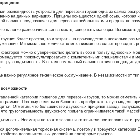
 прицепов
я разновидность устройств для перевозки грузов одна из самых распро
менно на данных вариациях. Прицепы оснащаются одной осью, которая к
кой вариант предназначен для перевозки небольших или средних по раз
нь легко разворачиваться на месте, совершать маневры. Вы можете да
.
рукция более простая, то и затраты на производство в несколько раз м
ивание. Минимальное количество механизмов позволяет проводить рем
 факторов можно с уверенностью делать выбор в пользу одноосных моде
комендуется проконсультироваться с компетентными специалистами и 
ю грузоподъемность. В остальном данный вариант отлично подходит для
.
 важно регулярное техническое обслуживание. В независимости от типа
.
 возможности
авленной категории прицепов для перевозки грузов, то можно отметить 
ограммов. Поэтому если вы собираетесь приобретать такую модель приц
ится. Отметим, что большинство двухосных прицепов заводы выпускают 
т, что грузоподъемность двухосного прицепа ограничивается такой масс
мность. Несмотря на то что заводы-изготовители поставляют их с гру
 дополнительная тормозная система, поэтому и требуется категория Е
ройства дополнительных условий на платформе прицепа.