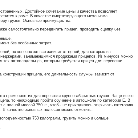
страненных. Достойное сочетание цены и качества позволяет
репится к раме. В качестве амортизирующего механизма
меру грузов. Основные преимущества:
же самостоятельно передвигать прицеп, проводить сцепку без
еньше.
онт без особенных затрат.
лей, но конечно же все зависит от целей, для которых вы
менеджерами, занимающимися продажами прицепов. Из минусов можно
 тех автовладельцев, которым требуется прицеп для перевозки
 конструкции прицепа, его длительность службы зависит от
что применяют их для перевозки крупногабаритных грузов. Чаще всего
епа, то необходимо пройти обучение в автошколе по категории Е. В
с полной массой 750 кг., чтобы не приходилось открывать категорию
ой. В качестве основных полюсов можно отметить:
зоподъемностью 750 килограмм, грузить можно и больше.
.