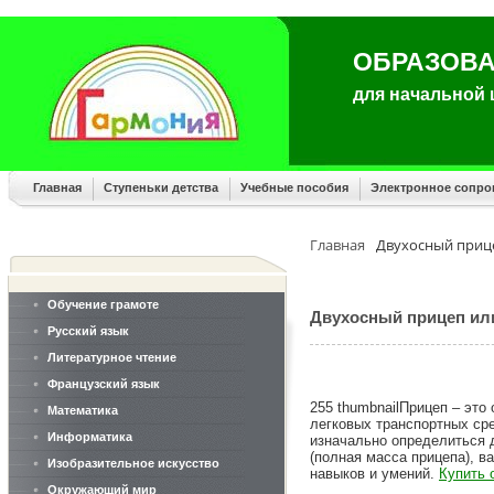
ОБРАЗОВА
для начальной
Главная
Ступеньки детства
Учебные пособия
Электронное сопр
Главная
Двухосный прице
Обучение грамоте
Двухосный прицеп ил
Русский язык
Литературное чтение
Французский язык
255 thumbnailПрицеп – это
Математика
легковых транспортных ср
Информатика
изначально определиться д
(полная масса прицепа), в
Изобразительное искусство
навыков и умений.
Купить 
Окружающий мир