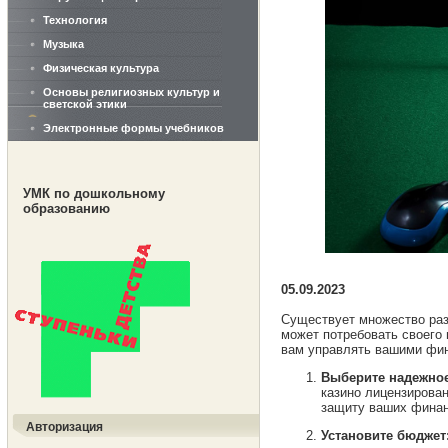
Технология
Музыка
Физическая культура
Основы религиозных культур и
светской этики
Электронные формы учебников
УМК по дошкольному
образованию
05.09.2023
Существует множество раз
может потребовать своего 
вам управлять вашими фин
Выберите надежное
казино лицензирован
защиту ваших финан
Авторизация
Установите бюджет