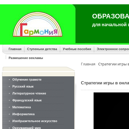
ОБРАЗОВА
для начальной
Главная
Ступеньки детства
Учебные пособия
Электронное сопр
Размещение рекламы
Главная
Стратегии игры 
Обучение грамоте
Стратегии игры в онла
Русский язык
Литературное чтение
Французский язык
Математика
Информатика
Изобразительное искусство
Окружающий мир